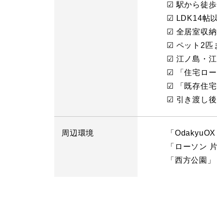
☑ 駅から徒
☑ LDK14帖
☑ 全居室収
☑ ペット2匹
☑ 江ノ島・
☑ 「住宅ロ
☑ 「既存住
☑ 引き渡し
周辺環境
「Odakyu
「ローソン 
「西方公園」