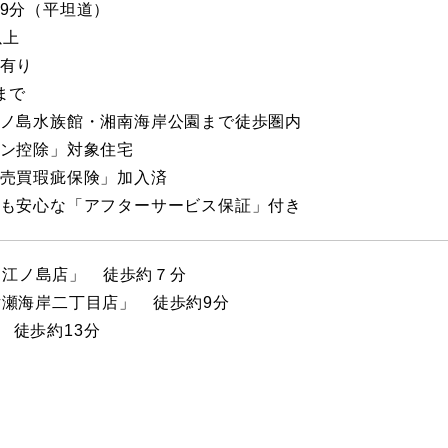
歩9分（平坦道）
以上
納有り
まで
江ノ島水族館・湘南海岸公園まで徒歩圏内
ーン控除」対象住宅
宅売買瑕疵保険」加入済
後も安心な「アフターサービス保証」付き
OX 江ノ島店」 徒歩約７分
片瀬海岸二丁目店」 徒歩約9分
 徒歩約13分