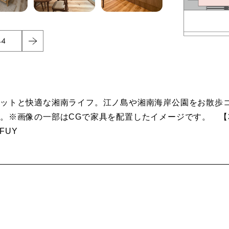
44
ットと快適な湘南ライフ。江ノ島や湘南海岸公園をお散歩コ
※画像の一部はCGで家具を配置したイメージです。 【36
aoFUY