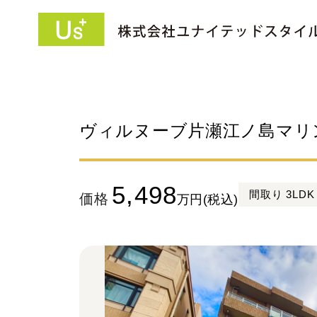
ヴィルヌーブ片瀬江ノ島マリ
5,498
間取り 3LDK
価格
万
円(税込)